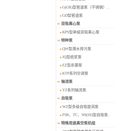
G(GR)型管道泵（不锈钢）...
GD型管道泵
双吸离心泵
KPS型单级双吸离心泵
特种泵
QW型潜水排污泵
JQ型纸浆泵
EZ型杀菌泵
KTP系列空调泵
轴流泵
YZ系列轴流泵
自吸泵
WZ型多级自吸旋涡泵
FSR、TC、NS(SS)型自吸泵...
特殊用途真空泵机组