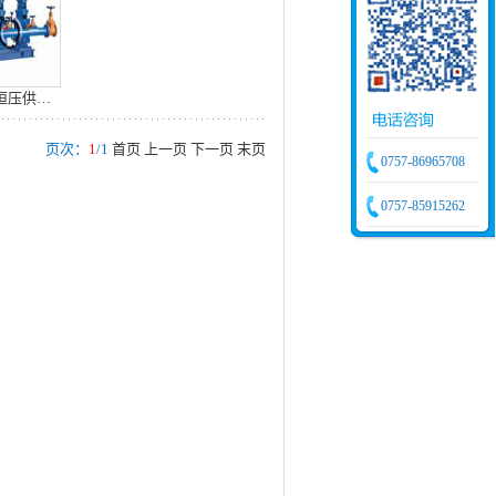
FBJ(S)系列变频调速恒压供水设备
页次：
1
/1
首页
上一页
下一页
末页
0757-86965708
0757-85915262