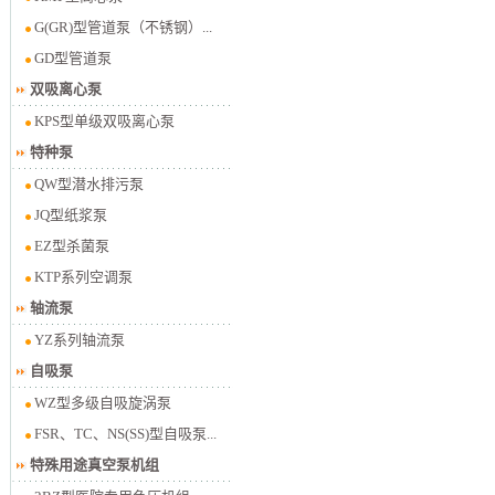
G(GR)型管道泵（不锈钢）...
GD型管道泵
双吸离心泵
KPS型单级双吸离心泵
特种泵
QW型潜水排污泵
JQ型纸浆泵
EZ型杀菌泵
KTP系列空调泵
轴流泵
YZ系列轴流泵
自吸泵
WZ型多级自吸旋涡泵
FSR、TC、NS(SS)型自吸泵...
特殊用途真空泵机组