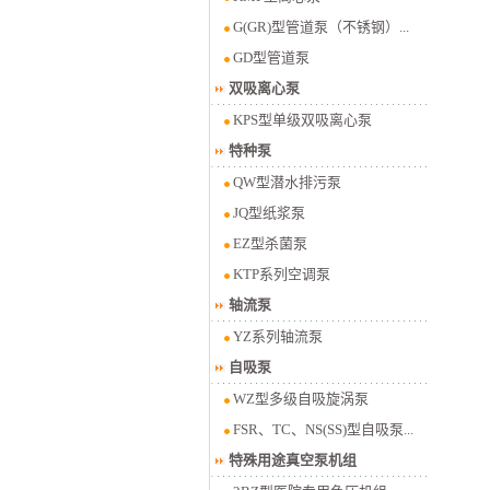
G(GR)型管道泵（不锈钢）...
GD型管道泵
双吸离心泵
KPS型单级双吸离心泵
特种泵
QW型潜水排污泵
JQ型纸浆泵
EZ型杀菌泵
KTP系列空调泵
轴流泵
YZ系列轴流泵
自吸泵
WZ型多级自吸旋涡泵
FSR、TC、NS(SS)型自吸泵...
特殊用途真空泵机组