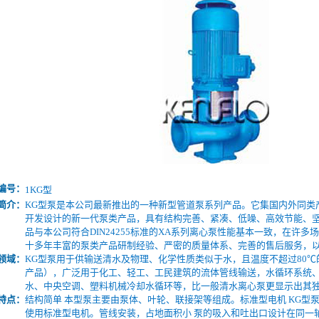
编号：
1KG型
简介：
KG型泵是本公司最新推出的一种新型管道泵系列产品。它集国内外同类
开发设计的新一代泵类产品，具有结构完善、紧凑、低噪、高效节能、
品与本公司符合DIN24255标准的XA系列离心泵性能基本一致，在许
十多年丰富的泵类产品研制经验、严密的质量体系、完善的售后服务，以
领域：
KG型泵用于供输送清水及物理、化学性质类似于水，且温度不超过80℃
产品），广泛用于化工、轻工、工民建筑的流体管线输送，水循环系统
水、中央空调、塑料机械冷却水循环等，比一般清水离心泵更显示出其
特点：
结构简单 本型泵主要由泵体、叶轮、联接架等组成。标准型电机 KG型
使用标准型电机。管线安装，占地面积小 泵的吸入和吐出口设计在同一