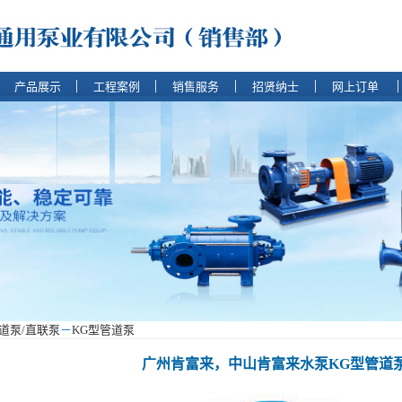
产品展示
工程案例
销售服务
招贤纳士
网上订单
道泵/直联泵
－
KG型管道泵
广州肯富来，中山肯富来水泵KG型管道