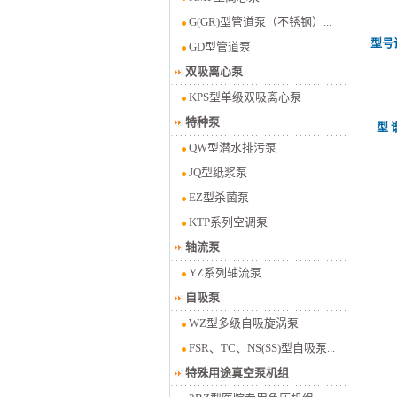
G(GR)型管道泵（不锈钢）...
型号
GD型管道泵
双吸离心泵
KPS型单级双吸离心泵
特种泵
型 
QW型潜水排污泵
JQ型纸浆泵
EZ型杀菌泵
KTP系列空调泵
轴流泵
YZ系列轴流泵
自吸泵
WZ型多级自吸旋涡泵
FSR、TC、NS(SS)型自吸泵...
特殊用途真空泵机组